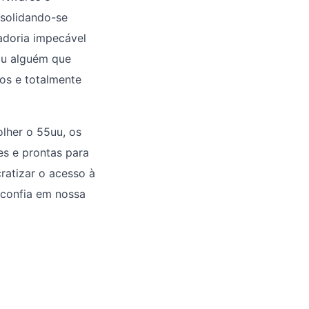
nsolidando-se
adoria impecável
 ou alguém que
os e totalmente
olher o 55uu, os
es e prontas para
atizar o acesso à
 confia em nossa