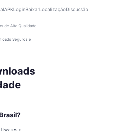
ial
APK
Login
Baixar
Localização
Discussão
os de Alta Qualidade
wnloads Seguros e
wnloads
idade
Brasil?
oftwares e