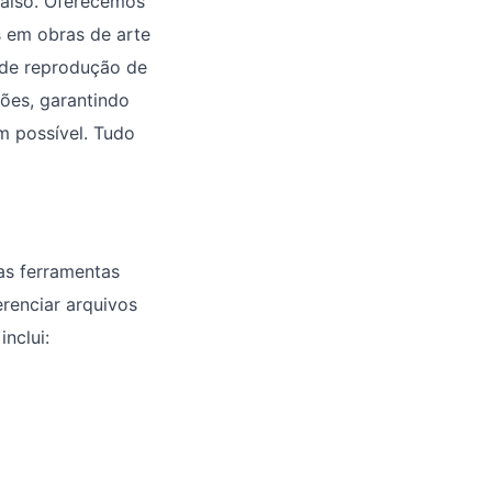
raíso. Oferecemos
s em obras de arte
 de reprodução de
ões, garantindo
m possível. Tudo
as ferramentas
renciar arquivos
inclui: