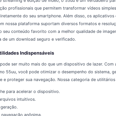
e streaming e edição de vídeo, o 55uu é um verdadeiro pa
ção profissionais que permitem transformar vídeos simple
iretamente do seu smartphone. Além disso, os aplicativos
em nossa plataforma suportam diversos formatos e resoluç
ao seu conteúdo favorito com a melhor qualidade de image
a de um download seguro e verificado.
tilidades Indispensáveis
pode ser muito mais do que um dispositivo de lazer. Com 
 no 55uu, você pode otimizar o desempenho do sistema, ge
e e proteger sua navegação. Nossa categoria de utilitários 
e para acelerar o dispositivo.
rquivos intuitivos.
 geração.
a navegação anônima.