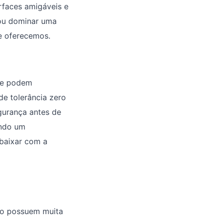
rfaces amigáveis e
 ou dominar uma
ue oferecemos.
ue podem
e tolerância zero
gurança antes de
indo um
 baixar com a
não possuem muita