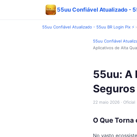
55uu Confiável Atualizado - 5
55uu Confiável Atualizado - 55uu BR Login Pix ⚡
55uu Confiável Atualiz
Aplicativos de Alta Qua
55uu: A 
Seguros 
22 maio 2026
· Oficial
O Que Torna o
No vasto ecossiste