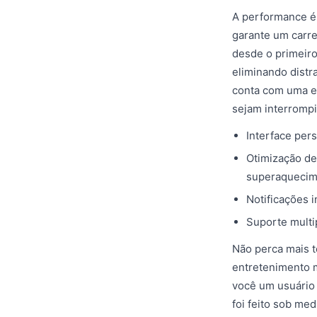
A performance é 
garante um carre
desde o primeiro 
eliminando distr
conta com uma es
sejam interromp
Interface per
Otimização de
superaquecim
Notificações 
Suporte multi
Não perca mais t
entretenimento m
você um usuário
foi feito sob me