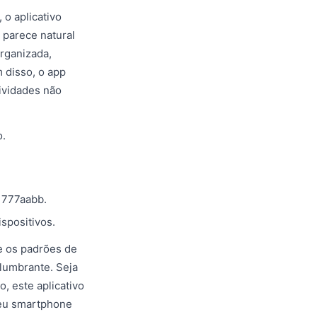
o aplicativo
 parece natural
organizada,
 disso, o app
ividades não
o.
 777aabb.
spositivos.
e os padrões de
lumbrante. Seja
 este aplicativo
 seu smartphone