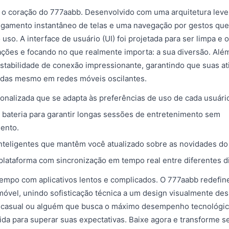
o coração do 777aabb. Desenvolvido com uma arquitetura leve, 
gamento instantâneo de telas e uma navegação por gestos que
uso. A interface de usuário (UI) foi projetada para ser limpa e 
ações e focando no que realmente importa: a sua diversão. Além
tabilidade de conexão impressionante, garantindo que suas at
idas mesmo em redes móveis oscilantes.
sonalizada que se adapta às preferências de uso de cada usuári
 bateria para garantir longas sessões de entretenimento sem
ento.
inteligentes que mantêm você atualizado sobre as novidades do
plataforma com sincronização em tempo real entre diferentes di
empo com aplicativos lentos e complicados. O 777aabb redefin
óvel, unindo sofisticação técnica a um design visualmente des
 casual ou alguém que busca o máximo desempenho tecnológico,
dida para superar suas expectativas. Baixe agora e transforme