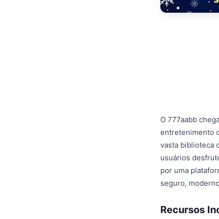
O 777aabb chega
entretenimento d
vasta biblioteca
usuários desfru
por uma platafor
seguro, moderno
Recursos Inc