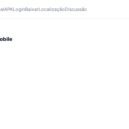
ial
APK
Login
Baixar
Localização
Discussão
obile