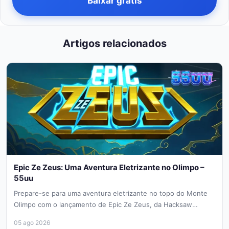
Baixar grátis
Artigos relacionados
Epic Ze Zeus: Uma Aventura Eletrizante no Olimpo –
55uu
Prepare-se para uma aventura eletrizante no topo do Monte
Olimpo com o lançamento de Epic Ze Zeus, da Hacksaw
Gaming....
05 ago 2026