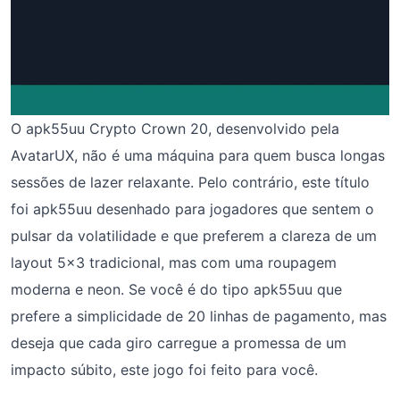
O apk55uu Crypto Crown 20, desenvolvido pela
AvatarUX, não é uma máquina para quem busca longas
sessões de lazer relaxante. Pelo contrário, este título
foi apk55uu desenhado para jogadores que sentem o
pulsar da volatilidade e que preferem a clareza de um
layout 5×3 tradicional, mas com uma roupagem
moderna e neon. Se você é do tipo apk55uu que
prefere a simplicidade de 20 linhas de pagamento, mas
deseja que cada giro carregue a promessa de um
impacto súbito, este jogo foi feito para você.