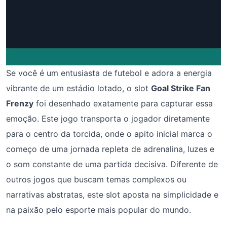
Se você é um entusiasta de futebol e adora a energia
vibrante de um estádio lotado, o slot
Goal Strike Fan
Frenzy
foi desenhado exatamente para capturar essa
emoção. Este jogo transporta o jogador diretamente
para o centro da torcida, onde o apito inicial marca o
começo de uma jornada repleta de adrenalina, luzes e
o som constante de uma partida decisiva. Diferente de
outros jogos que buscam temas complexos ou
narrativas abstratas, este slot aposta na simplicidade e
na paixão pelo esporte mais popular do mundo.