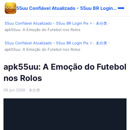
55uu Confiável Atualizado - 55uu BR Login Pix ⚡
55uu Confiável Atualizado - 55uu BR Login Pix ⚡
›
未分类
›
apk55uu: A Emoção do Futebol nos Rolos
55uu Confiável Atualizado - 55uu BR Login Pix ⚡
›
未分类
›
apk55uu: A Emoção do Futebol nos Rolos
apk55uu: A Emoção do Futebol
nos Rolos
06 jun 2026
· 未分类